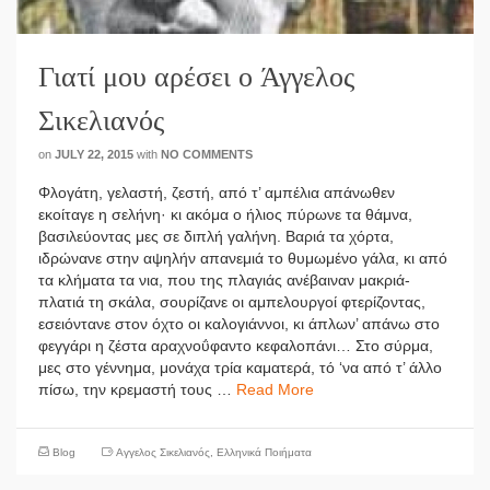
Γιατί μου αρέσει ο Άγγελος
Σικελιανός
on
JULY 22, 2015
with
NO COMMENTS
Φλογάτη, γελαστή, ζεστή, από τ’ αμπέλια απάνωθεν
εκοίταγε η σελήνη· κι ακόμα ο ήλιος πύρωνε τα θάμνα,
βασιλεύοντας μες σε διπλή γαλήνη. Bαριά τα χόρτα,
ιδρώνανε στην αψηλήν απανεμιά το θυμωμένο γάλα, κι από
τα κλήματα τα νια, που της πλαγιάς ανέβαιναν μακριά-
πλατιά τη σκάλα, σουρίζανε οι αμπελουργοί φτερίζοντας,
εσειόντανε στον όχτο οι καλογιάννοι, κι άπλων’ απάνω στο
φεγγάρι η ζέστα αραχνοΰφαντο κεφαλοπάνι… Στο σύρμα,
μες στο γέννημα, μονάχα τρία καματερά, τό ‘να από τ’ άλλο
πίσω, την κρεμαστή τους …
Read More
Blog
Αγγελος Σικελιανός
,
Ελληνικά Ποιήματα