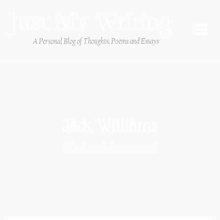
Jack Williams
"Street music is awesome"