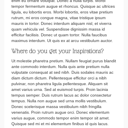
enim eu ornare volutpat. Donec a nulla turpis. Morbi
tempor fermentum augue et rhoncus. Quisque ac ultrices
ligula, eu lobortis eros. Morbi lobortis, eros vitae pretium
rutrum, mi eros congue magna, vitae tristique ipsum
mauris in tortor. Donec interdum aliquam nisl, et viverra
quam vehicula vel. Suspendisse dignissim massa id
efficitur facilisis. Donec ut quam tortor. Nulla faucibus
maximus interdum. Ut quis ex at arcu vestibulum auctor.
Where do you get your Inspirations?
Ut molestie pharetra pretium. Nullam feugiat purus blandit
ante commodo interdum. Nulla quis ante pretium nulla
vulputate consequat at sed nibh. Duis sodales mauris ac
diam dictum dictum. Pellentesque efficitur orci a nibh
pulvinar, non pharetra ligula pellentesque. Aliquam sit
amet varius urna. Sed at euismod turpis. Proin lacinia
tempus semper. Duis rutrum lacus ac dolor consectetur
tempus. Nulla non augue sed urna mollis vestibulum.
Donec scelerisque massa vestibulum nibh fringilla
venenatis. Proin rutrum augue orci. Donec elementum
varius augue, commodo tempor enim tempor sit amet.
Quisque sed mi et mi elementum finibus id quis lacus.