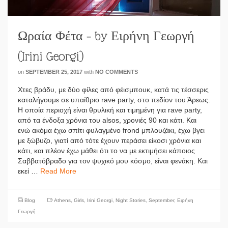
Ωραία Φέτα – by Ειρήνη Γεωργή
(Irini Georgi)
on
SEPTEMBER 25, 2017
with
NO COMMENTS
Χτες βράδυ, με δύο φίλες από φέισμπουκ, κατά τις τέσσερις
καταλήγουμε σε υπαίθριο rave party, στο πεδίον του Άρεως.
Η οποία περιοχή είναι θρυλική και τιμημένη για rave party,
από τα ένδοξα χρόνια του alsos, χρονιές 90 και κάτι. Και
ενώ ακόμα έχω σπίτι φυλαγμένο frond μπλουζάκι, έχω βγει
με ξώβυζο, γιατί από τότε έχουν περάσει είκοσι χρόνια και
κάτι, και πλέον έχω μάθει ότι το να με εκτιμήσει κάποιος
Σαββατόβραδο για τον ψυχικό μου κόσμο, είναι φενάκη. Και
εκεί …
Read More
Blog
Athens
,
Girls
,
Irini Georgi
,
Night Stories
,
September
,
Ειρήνη
Γεωργή