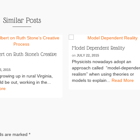
Similar Posts
Model Dependent Reality
ert on Ruth Stone’s Creative
on
JULY 22, 2015
Physicists nowadays adopt an
approach called “model-depende
2, 2015
realism” when using theories or
rowing up in rural Virginia,
models to explain...
Read More
d be out, working in the...
ore
lds are marked
*