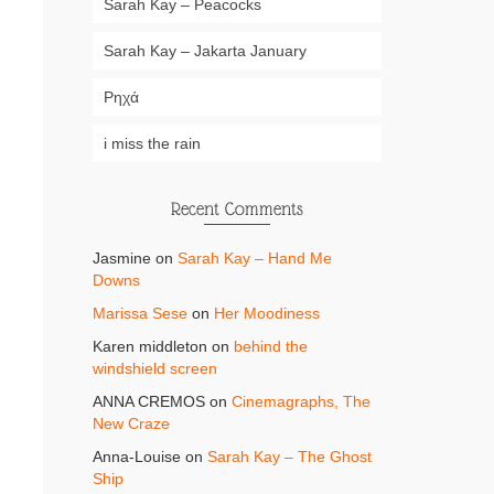
Sarah Kay – Peacocks
Sarah Kay – Jakarta January
Ρηχά
i miss the rain
Recent Comments
Jasmine
on
Sarah Kay – Hand Me
Downs
Marissa Sese
on
Her Moodiness
Karen middleton
on
behind the
windshield screen
ANNA CREMOS
on
Cinemagraphs, The
New Craze
Anna-Louise
on
Sarah Kay – The Ghost
Ship