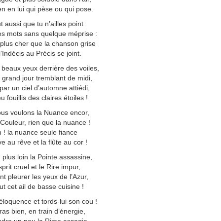
en en lui qui pèse ou qui pose.
ut aussi que tu n’ailles point
tes mots sans quelque méprise :
plus cher que la chanson grise
’Indécis au Précis se joint.
 beaux yeux derrière des voiles,
e grand jour tremblant de midi,
 par un ciel d’automne attiédi,
u fouillis des claires étoiles !
us voulons la Nuance encor,
 Couleur, rien que la nuance !
 ! la nuance seule fiance
e au rêve et la flûte au cor !
 plus loin la Pointe assassine,
sprit cruel et le Rire impur,
nt pleurer les yeux de l’Azur,
ut cet ail de basse cuisine !
éloquence et tords-lui son cou !
ras bien, en train d’énergie,