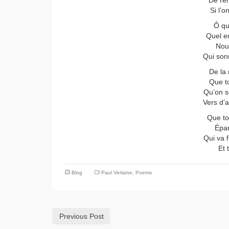
De ren
Si l’o
Ô qu
Quel e
Nous
Qui son
De la 
Que to
Qu’on s
Vers d’a
Que to
Épar
Qui va 
Et 
Blog
Paul Verlaine
,
Poems
Previous Post