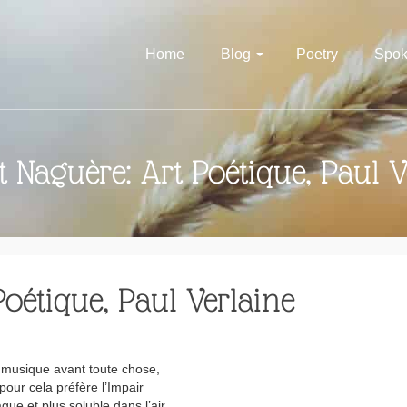
Home
Blog
Poetry
Spok
et Naguère: Art Poétique, Paul V
Poétique, Paul Verlaine
 musique avant toute chose,
 pour cela préfère l’Impair
gue et plus soluble dans l’air,