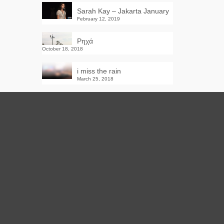
Sarah Kay – Jakarta January
February 12, 2019
Ρηχά
October 18, 2018
i miss the rain
March 25, 2018