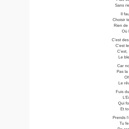
Sans ri
Il fa
Choisir 
Rien de 
Où l
C’est des
C’est l
C’est,
Le ble
Car no
Pas la
Oh
Le rêv
Fuis du
L’E
Qui fo
Et to
Prends l’
Tu fe