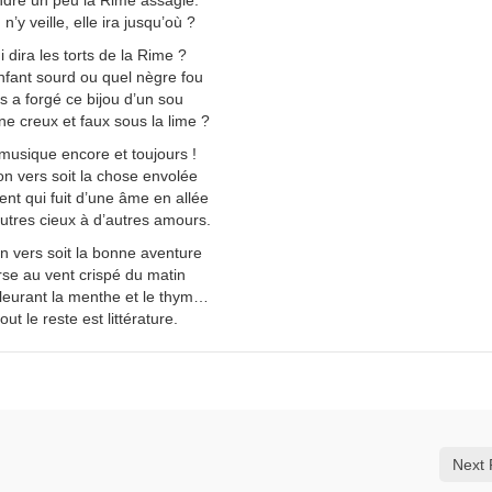
dre un peu la Rime assagie.
n n’y veille, elle ira jusqu’où ?
i dira les torts de la Rime ?
nfant sourd ou quel nègre fou
 a forgé ce bijou d’un sou
ne creux et faux sous la lime ?
musique encore et toujours !
n vers soit la chose envolée
ent qui fuit d’une âme en allée
utres cieux à d’autres amours.
n vers soit la bonne aventure
se au vent crispé du matin
fleurant la menthe et le thym…
tout le reste est littérature.
Next 