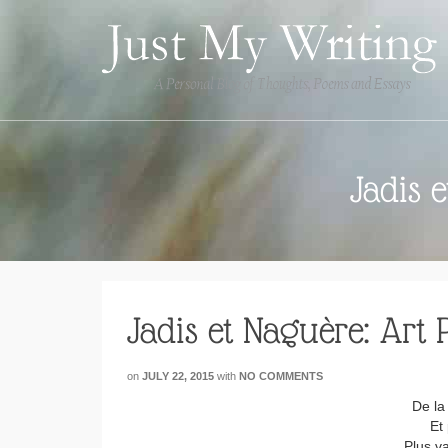
Jadis 
Jadis et Naguère: Art 
on
JULY 22, 2015
with
NO COMMENTS
De la
Et
Plus va